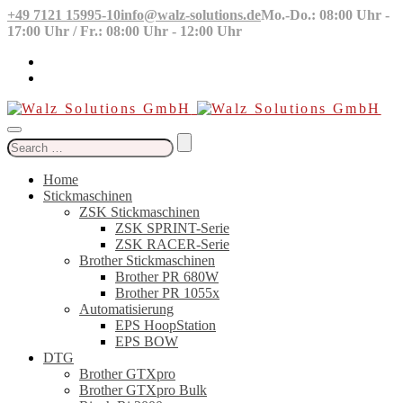
+49 7121 15995-10
info@walz-solutions.de
Mo.-Do.: 08:00 Uhr -
17:00 Uhr / Fr.: 08:00 Uhr - 12:00 Uhr
Search
for:
Home
Stickmaschinen
ZSK Stickmaschinen
ZSK SPRINT-Serie
ZSK RACER-Serie
Brother Stickmaschinen
Brother PR 680W
Brother PR 1055x
Automatisierung
EPS HoopStation
EPS BOW
DTG
Brother GTXpro
Brother GTXpro Bulk