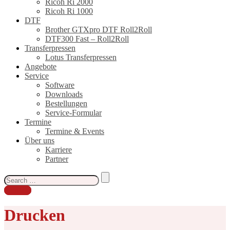
Ricoh Ri 2000
Ricoh Ri 1000
DTF
Brother GTXpro DTF Roll2Roll
DTF300 Fast – Roll2Roll
Transferpressen
Lotus Transferpressen
Angebote
Service
Software
Downloads
Bestellungen
Service-Formular
Termine
Termine & Events
Über uns
Karriere
Partner
Search
for:
Kontakt
Drucken